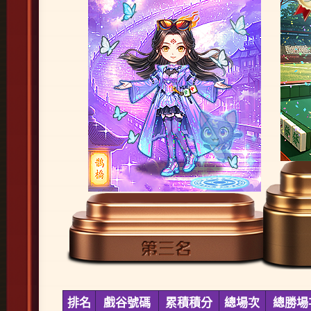
排名
戲谷號碼
累積積分
總場次
總勝場