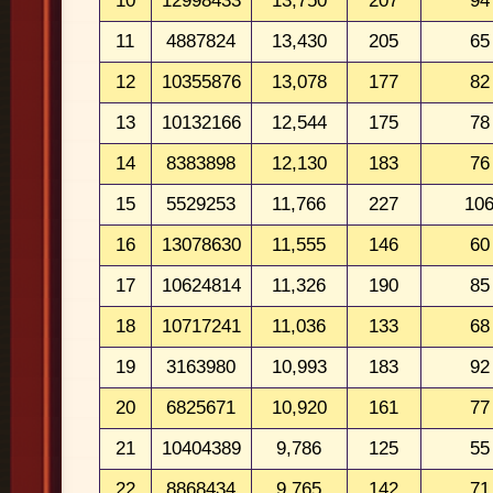
10
12998433
13,750
207
94
11
4887824
13,430
205
65
12
10355876
13,078
177
82
13
10132166
12,544
175
78
14
8383898
12,130
183
76
15
5529253
11,766
227
10
16
13078630
11,555
146
60
17
10624814
11,326
190
85
18
10717241
11,036
133
68
19
3163980
10,993
183
92
20
6825671
10,920
161
77
21
10404389
9,786
125
55
22
8868434
9,765
142
71