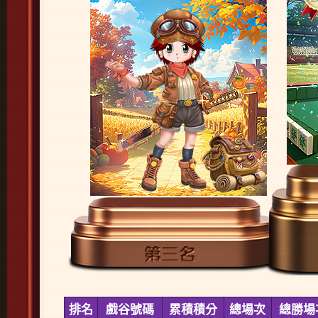
排名
戲谷號碼
累積積分
總場次
總勝場