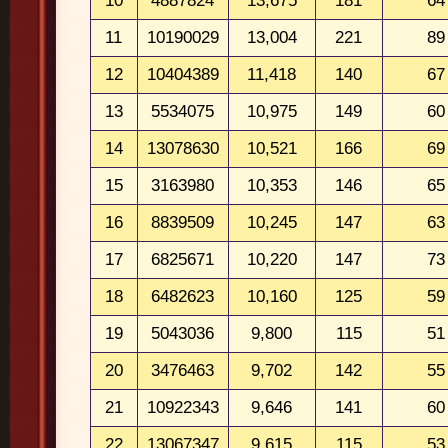
10
4887824
13,675
181
64
11
10190029
13,004
221
89
12
10404389
11,418
140
67
13
5534075
10,975
149
60
14
13078630
10,521
166
69
15
3163980
10,353
146
65
16
8839509
10,245
147
63
17
6825671
10,220
147
73
18
6482623
10,160
125
59
19
5043036
9,800
115
51
20
3476463
9,702
142
55
21
10922343
9,646
141
60
22
13067347
9,615
115
53