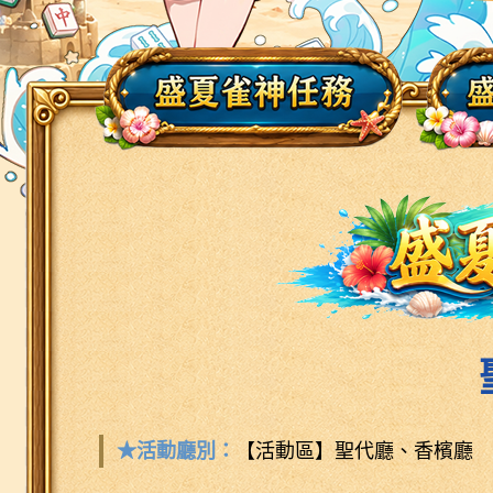
★活動廳別：
【活動區】聖代廳、香檳廳